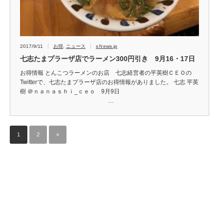
2017/9/11
お得
,
ニュース
sＮews.jp
七志たまプラーザ店でラーメン300円引き 9月16・17日
お得情報 とんこつラーメンのお店 七志経営者の平英樹ＣＥＯの
Twitterで、七志たまプラーザ店のお得情報がありました。 七志 平英
樹 ＠ｎａｎａｓｈｉ_ｃｅｏ 9月9日
…
1
2
»