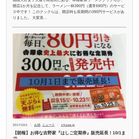
開店1か月を記念して、ラーメン一杯390円（通常690円）のサービ
ス中です！ このクックらは、開店時も長期間の390円サービスがあ
りました。 大変美…
2017/10/1
お得
,
ニュース
sＮews.jp
【朗報】お得な吉野家『はしご定期券』販売延長！10/1ま
で