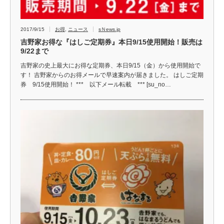
2017/9/15
お得
,
ニュース
sＮews.jp
吉野家お得な『はしご定期券』本日9/15使用開始！販売は
9/22まで
吉野家の史上最大にお得な定期券、本日9/15（金）から使用開始で
す！ 吉野家からのお得メールで早速案内が届きました。 はしご定期
券 9/15使用開始！ *** 以下メール転載 *** [su_no…