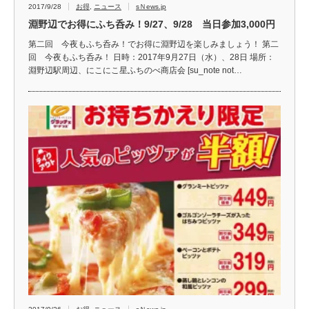
2017/9/28
お得
,
ニュース
sＮews.jp
淵野辺でお得にふち呑み！9/27、9/28 当日参加3,000円
第二回 今夜もふち呑み！でお得に淵野辺を楽しみましょう！ 第二
回 今夜もふち呑み！ 日時：2017年9月27日（水）、28日 場所：
淵野辺駅周辺、にこにこ星ふちのべ商店会 [su_note not…