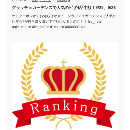
2017/9/26
お得
,
ニュース
sＮews.jp
グラッチェガーデンズで人気のピザ4品半額！9/25、9/26
オトクーポンからお知らせが来て、グラッチェガーデンズで人気の
ピザ4品が持ち帰り限定で半額になるとのこと！ [su_note
note_color="#fcacbd" text_color="#000000" rad…