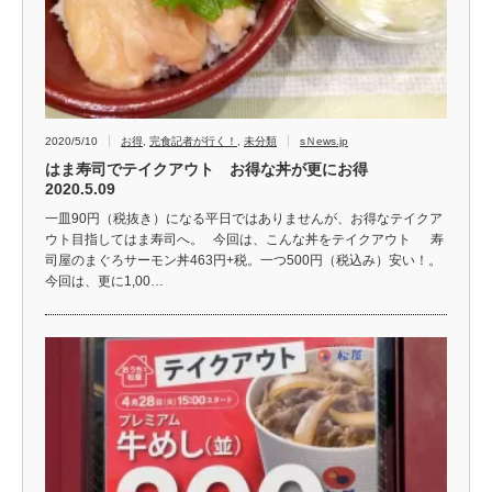
2020/5/10
お得
,
完食記者が行く！
,
未分類
sＮews.jp
はま寿司でテイクアウト お得な丼が更にお得
2020.5.09
一皿90円（税抜き）になる平日ではありませんが、お得なテイクア
ウト目指してはま寿司へ。 今回は、こんな丼をテイクアウト 寿
司屋のまぐろサーモン丼463円+税。一つ500円（税込み）安い！。
今回は、更に1,00…