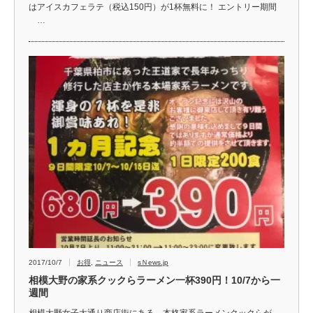
はアイスカフェラテ（税込150円）が1杯無料に！ エントリー期間
…
2017/10/7
お得
,
ニュース
sＮews.jp
相模大野の家系クックらラーメン一杯390円！10/7から一
週間
相模大野女子大通り商店街にある、本格家系ラーメンクックらが、