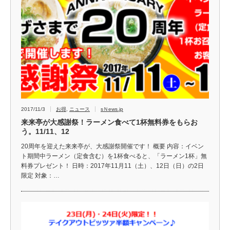
2017/11/3
お得
,
ニュース
sＮews.jp
来来亭が大感謝祭！ラーメン食べて1杯無料券をもらお
う。11/11、12
20周年を迎えた来来亭が、大感謝祭開催です！ 概要 内容：イベン
ト期間中ラーメン（定食含む）を1杯食べると、「ラーメン1杯」無
料券プレゼント！ 日時：2017年11月11（土）、12日（日）の2日
限定 対象：…