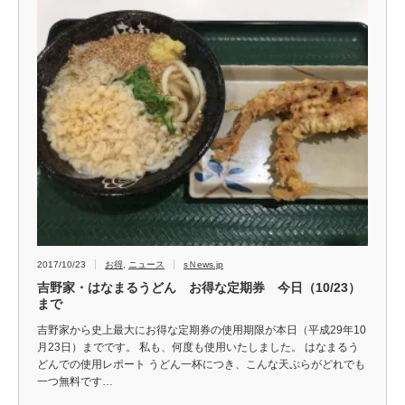
2017/10/23
お得
,
ニュース
sＮews.jp
吉野家・はなまるうどん お得な定期券 今日（10/23）
まで
吉野家から史上最大にお得な定期券の使用期限が本日（平成29年10
月23日）までです。 私も、何度も使用いたしました。 はなまるう
どんでの使用レポート うどん一杯につき、こんな天ぷらがどれでも
一つ無料です…