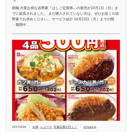
朗報 大変お得な吉野家『はしご定期券』の発売が10月1日（日）ま
でに延長されました。 まだ購入されていない方は、ぜひお近くの吉
野家でお求めください。 サービス紹介 10月23日（月）までの間、
・期間中…
2017/9/28
お得
,
ニュース
,
完食記者が行く！
sＮews.jp