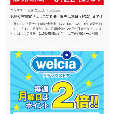
2017/9/22
お得
,
ニュース
sＮews.jp
お得な吉野家『はしご定期券』販売は本日（9/22）まで！
吉野家の史上最大にお得な定期券、販売は本日9/22（金）が最終日
です！ 『はしご定期券』は、9/15(金)から使用が可能となっていま
す。 はしご定期券 9/15使用開始！ *** 以下吉野家メール転載
…