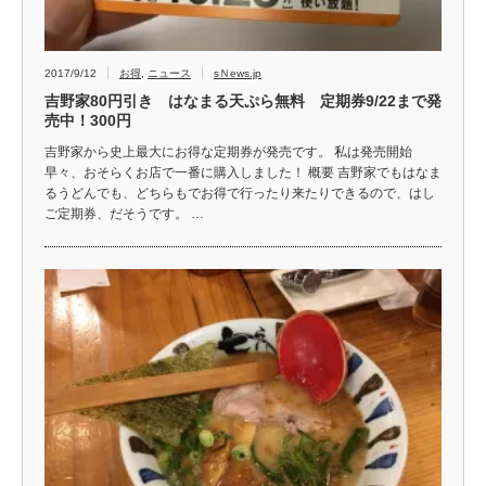
2017/9/12
お得
,
ニュース
sＮews.jp
吉野家80円引き はなまる天ぷら無料 定期券9/22まで発
売中！300円
吉野家から史上最大にお得な定期券が発売です。 私は発売開始
早々、おそらくお店で一番に購入しました！ 概要 吉野家でもはなま
るうどんでも、どちらもでお得で行ったり来たりできるので、はし
ご定期券、だそうです。 …