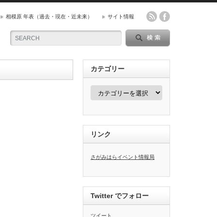
相模原 年表（過去・現在・近未来）
サイト情報
カテゴリー
カ
テ
ゴ
リ
ー
リンク
さがみはらイベント情報局
Twitter でフォロー
ツイート