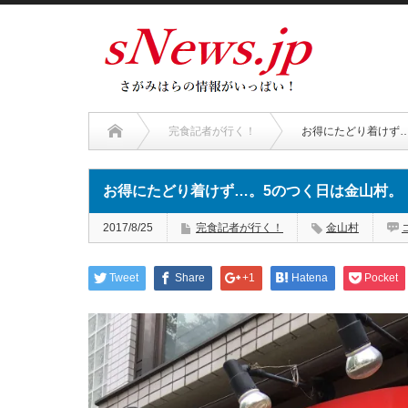
完食記者が行く！
お得にたどり着けず
お得にたどり着けず…。5のつく日は金山村。
2017/8/25
完食記者が行く！
金山村
Tweet
Share
+1
Hatena
Pocket