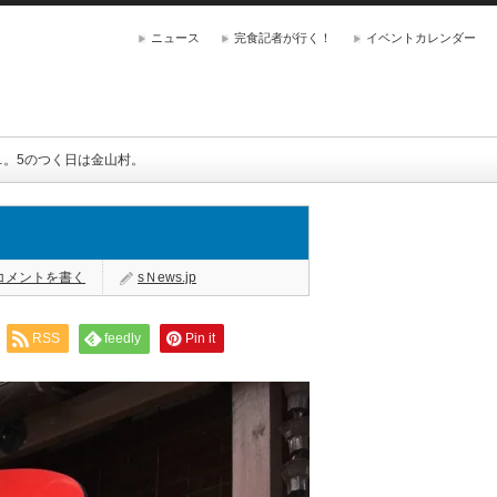
ニュース
完食記者が行く！
イベントカレンダー
…。5のつく日は金山村。
コメントを書く
sＮews.jp
RSS
feedly
Pin it